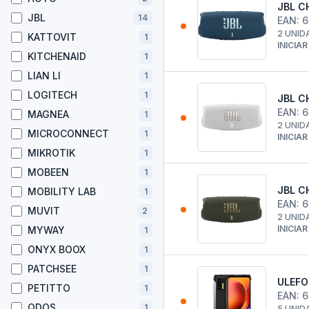
JBL C
JBL
14
EAN: 
2 UNID
KATTOVIT
1
INICIA
KITCHENAID
1
LIAN LI
1
LOGITECH
1
JBL C
EAN: 
MAGNEA
1
2 UNID
MICROCONNECT
1
INICIA
MIKROTIK
1
MOBEEN
1
JBL C
MOBILITY LAB
1
EAN: 
MUVIT
2
2 UNID
INICIA
MYWAY
1
ONYX BOOX
1
PATCHSEE
1
ULEFO
PETITTO
1
EAN: 
QDOS
1
5 UNID