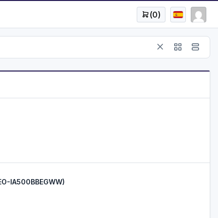
(
0
)
EO-IA500BBEGWW)