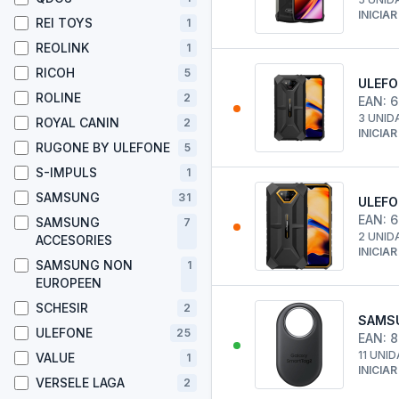
INICIA
REI TOYS
1
REOLINK
1
RICOH
5
ULEFO
ROLINE
2
EAN: 
3 UNID
ROYAL CANIN
2
INICIA
RUGONE BY ULEFONE
5
S-IMPULS
1
SAMSUNG
31
ULEFO
EAN: 
SAMSUNG
7
2 UNID
ACCESORIES
INICIA
SAMSUNG NON
1
EUROPEEN
SCHESIR
2
SAMSU
ULEFONE
25
EAN: 
11 UNID
VALUE
1
INICIA
VERSELE LAGA
2