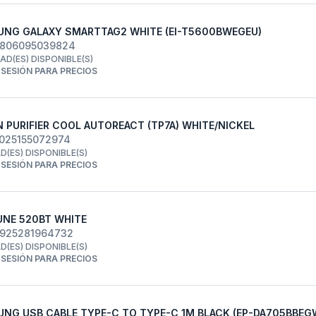
NG GALAXY SMARTTAG2 WHITE (EI-T5600BWEGEU)
8806095039824
DAD(ES) DISPONIBLE(S)
R SESIÓN PARA PRECIOS
 PURIFIER COOL AUTOREACT (TP7A) WHITE/NICKEL
5025155072974
AD(ES) DISPONIBLE(S)
R SESIÓN PARA PRECIOS
UNE 520BT WHITE
6925281964732
AD(ES) DISPONIBLE(S)
R SESIÓN PARA PRECIOS
NG USB CABLE TYPE-C TO TYPE-C 1M BLACK (EP-DA705BBE