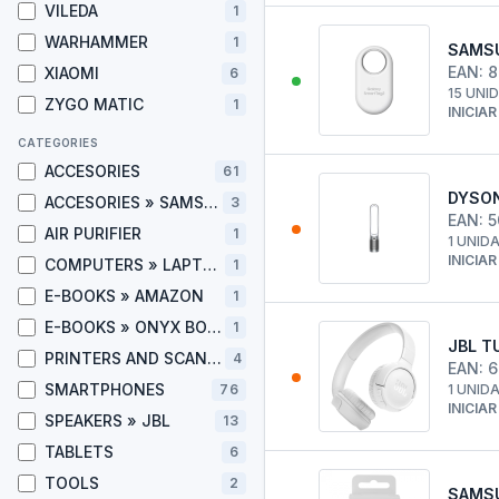
VILEDA
1
WARHAMMER
1
SAMSU
EAN: 
XIAOMI
6
15 UNI
ZYGO MATIC
1
INICIA
CATEGORIES
ACCESORIES
61
DYSON
ACCESORIES » SAMSUNG
3
EAN: 
AIR PURIFIER
1
1 UNID
INICIA
COMPUTERS » LAPTOPS
1
E-BOOKS » AMAZON
1
E-BOOKS » ONYX BOOX
1
JBL T
PRINTERS AND SCANNERS » PRINTERS
4
EAN: 
SMARTPHONES
76
1 UNID
INICIA
SPEAKERS » JBL
13
TABLETS
6
TOOLS
2
SAMSU