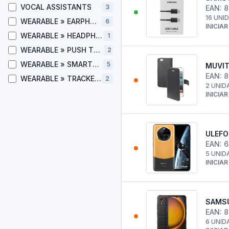
VOCAL ASSISTANTS
3
EAN: 
16 UNI
WEARABLE » EARPHONE
6
INICIA
WEARABLE » HEADPHONES
1
WEARABLE » PUSH TO TALK (PTT) DEVICE
2
WEARABLE » SMARTWATCHES
5
MUVIT
EAN: 
WEARABLE » TRACKERS
2
2 UNID
INICIA
ULEFO
EAN: 
5 UNID
INICIA
SAMSU
EAN: 
6 UNID