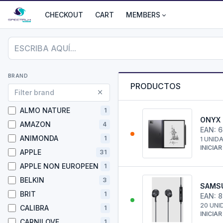
CHECKOUT
CART
MEMBERS
BRAND
PRODUCTOS
ALMO NATURE
1
ONYX 
AMAZON
4
EAN: 
ANIMONDA
1
1 UNID
INICIA
APPLE
31
APPLE NON EUROPEEN
1
BELKIN
3
SAMSU
BRIT
1
EAN: 
20 UNI
CALIBRA
1
INICIA
CARNILOVE
1