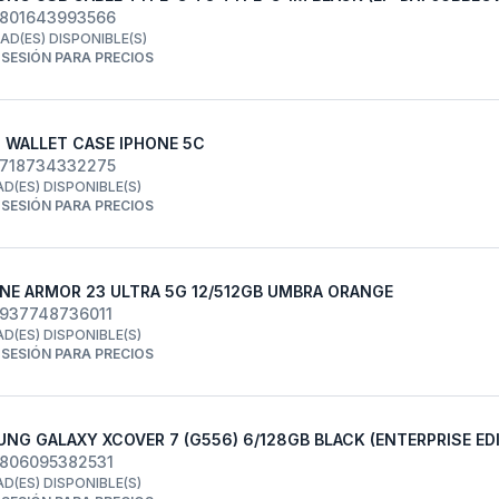
8801643993566
DAD(ES) DISPONIBLE(S)
R SESIÓN PARA PRECIOS
 WALLET CASE IPHONE 5C
8718734332275
AD(ES) DISPONIBLE(S)
R SESIÓN PARA PRECIOS
NE ARMOR 23 ULTRA 5G 12/512GB UMBRA ORANGE
6937748736011
AD(ES) DISPONIBLE(S)
R SESIÓN PARA PRECIOS
NG GALAXY XCOVER 7 (G556) 6/128GB BLACK (ENTERPRISE ED
8806095382531
AD(ES) DISPONIBLE(S)