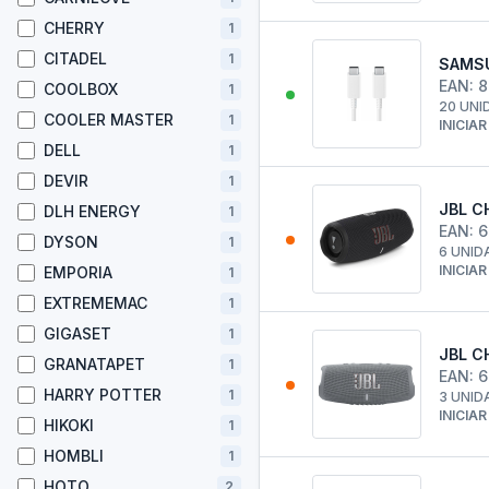
CHERRY
1
CITADEL
1
SAMSU
EAN: 
COOLBOX
1
20 UNI
COOLER MASTER
1
INICIA
DELL
1
DEVIR
1
JBL C
DLH ENERGY
1
EAN: 
DYSON
1
6 UNID
INICIA
EMPORIA
1
EXTREMEMAC
1
GIGASET
1
JBL C
GRANATAPET
1
EAN: 
HARRY POTTER
1
3 UNID
INICIA
HIKOKI
1
HOMBLI
1
HOTO
2